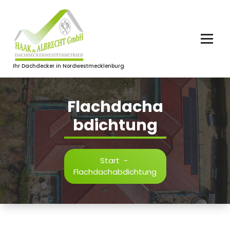
Zum
Inhalt
springen
Ihr Dachdecker in Nordwestmecklenburg
Flachdacha
bdichtung
Start
-
Flachdachabdichtung