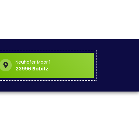
Neuhofer Moor 1
23996 Bobitz