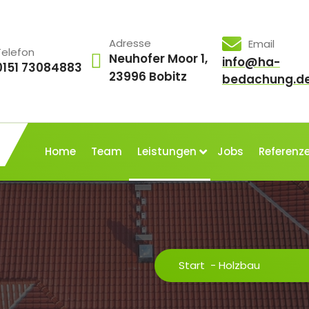
Adresse
Email
Telefon
Neuhofer Moor 1,
info@ha-
0151 73084883
23996 Bobitz
bedachung.d
Home
Team
Leistungen
Jobs
Referenz
Start
-
Holzbau